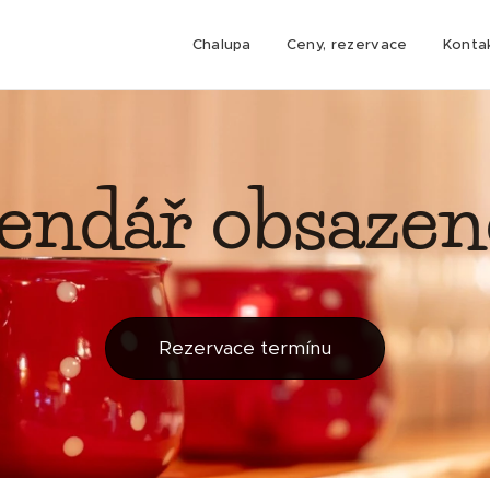
Chalupa
Ceny, rezervace
Konta
endář obsazen
Rezervace termínu