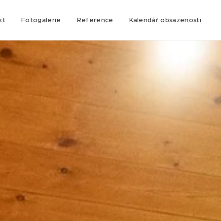
kt
Fotogalerie
Reference
Kalendář obsazenosti