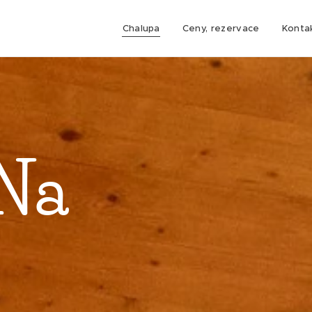
Chalupa
Ceny, rezervace
Konta
Na
h